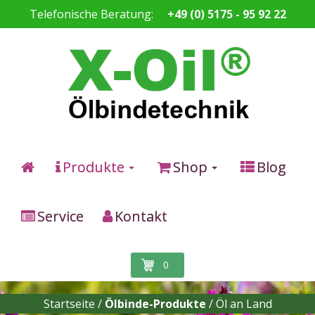
Telefonische Beratung:
+49 (0) 5175 - 95 92 22
Produkte
Shop
Blog
Service
Kontakt
0
Startseite /
Ölbinde-Produkte
/
Öl an Land