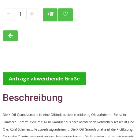
Anfrage abweichende Größe
Beschreibung
Die X-Oil Granulatmatte ist eine Ölbindematte die beidseitig Öle aufnimmt. Sie ist in
Kammern unterteilt die mit X-Oil Granulat aus nachwachsenden Rohstoffen gefüllt ist und
Öle, Kühl-Schmierstoffe zuverlässig aufnimmt. Die X-Oil Granulatmatte ist die Profilösung
für rasche Ölaufnahme und geringe Entsorgungskosten. Die Kammern aus Industriegewebe