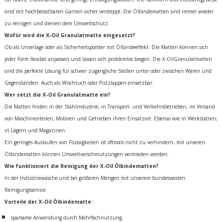
sind mit hochbelastbaren Garnen sicher versteppt. Die Ölbindematten sind immer wieder
zu reinigen und dienen dem Umweltschutz.
Wofür wird die X-Oil Granulatmatte eingesetzt?
Ob als Unterlage oder als Sicherheitspolster mit Ölbindeeffekt. Die Matten können sich
jeder Form flexibel anpassen und lassen sich problemlos biegen. Die X-OilGranulatmatten
sind die perfekte Lösung für schwer zugängliche Stellen unter oder zwischen Waren und
Gegenständen. Auch als Wischtuch oder Putzlappen einsetzbar.
Wer setzt die X-Oil Granulatmatte ein?
Die Matten finden in der Stahlindustrie, in Transport- und Verkehrsbetrieben, im Versand
von Maschinenteilen, Motoren und Getrieben ihren Einsatzort. Ebenso wie in Werkstätten,
in Lägern und Magazinen.
Ein geringes Auslaufen von Flüssigkeiten ist oftmals nicht zu verhindern, mit unseren
Ölbindematten können Umweltverschmutzungen vermieden werden.
Wie funktioniert die Reinigung der X-Oil Ölbindematten?
In der Industriewäsche und bei größeren Mengen mit unserem bundesweiten
Reinigungsservice.
Vorteile der X-Oil Ölbindematte:
sparsame Anwendung durch Mehrfachnutzung.