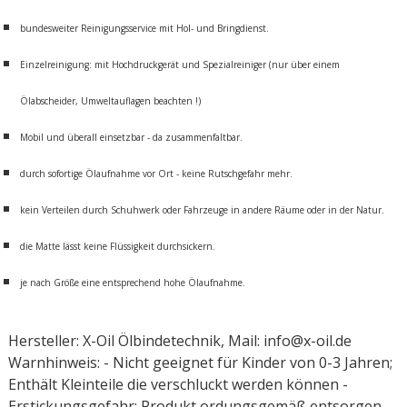
bundesweiter Reinigungsservice mit Hol- und Bringdienst.
Einzelreinigung: mit Hochdruckgerät und Spezialreiniger (nur über einem
Ölabscheider, Umweltauflagen beachten !)
Mobil und überall einsetzbar - da zusammenfaltbar.
durch sofortige Ölaufnahme vor Ort - keine Rutschgefahr mehr.
kein Verteilen durch Schuhwerk oder Fahrzeuge in andere Räume oder in der Natur.
die Matte lässt keine Flüssigkeit durchsickern.
je nach Größe eine entsprechend hohe Ölaufnahme.
Hersteller: X-Oil Ölbindetechnik, Mail: info@x-oil.de
Warnhinweis: - Nicht geeignet für Kinder von 0-3 Jahren;
Enthält Kleinteile die verschluckt werden können -
Erstickungsgefahr; Produkt ordungsgemäß entsorgen,