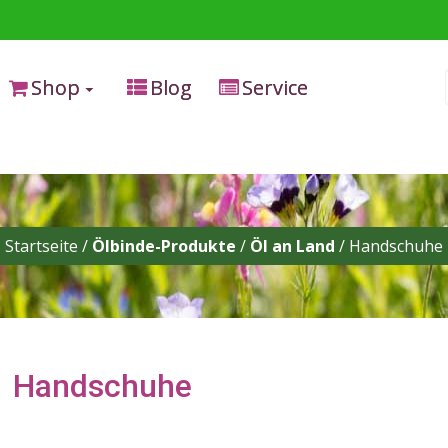
Shop
Blog
Service
Startseite /
Ölbinde-Produkte
/
Öl an Land
/
Handschuhe
Handschuhe