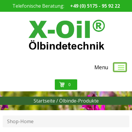
Telefonische Beratung:
+49 (0) 5175 - 95 92 22
Menu
0
Startseite /
Ölbinde-Produkte
Shop-Home